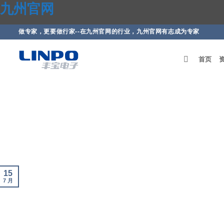
九州官网
跳
做专家，更要做行家--在九州官网的行业，九州官网有志成为专家
到
内
首页
容
15
7 月