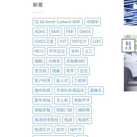
标签
32 bit Arm® Cortex®-M4F
40周年
ADAS
BMS
FAE
GNSS
GNSS卫星
IOT
ISP芯片
LDO
01
8 月
MCU
RTK定位
专利
义工
储能
光模块
压电驱动IC
变压器
团建
奖章
定位
客户经理
嵌入式
工程师
微控制器
手持红外测温仪
摄像头
新年祝福
无人机
智能手环
智能穿戴
智能门锁
物联网
电池管理系统
电源
电源IC
电源芯片
监控
端午节