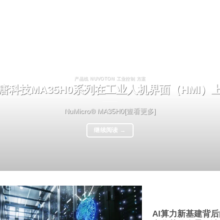
产品线 NUVOTON 工业控制 方案
唐科技MA35H0系列在工业人机界面（HMI）
NuMicro® MA35H0[查看更多]
继续阅读
→
AI算力新基建背