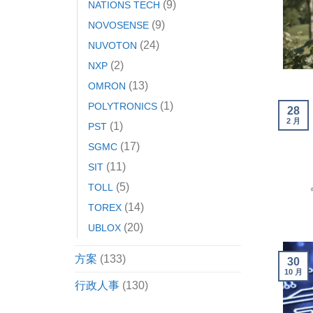
(9)
NATIONS TECH
(9)
NOVOSENSE
(24)
NUVOTON
(2)
NXP
(13)
OMRON
(1)
POLYTRONICS
28
2 月
(1)
PST
(17)
SGMC
(11)
SIT
(5)
TOLL
(14)
TOREX
(20)
UBLOX
方案
(133)
30
10 月
行政人事
(130)