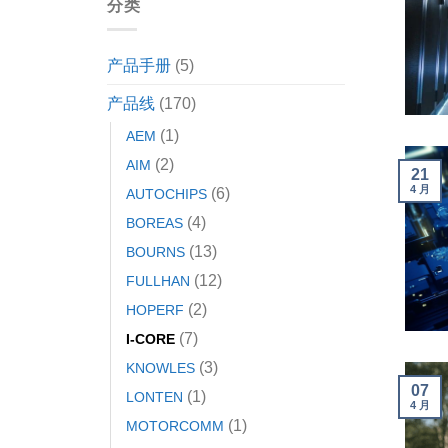
分类
产品手册
(5)
产品线
(170)
(1)
AEM
(2)
AIM
21
4 月
(6)
AUTOCHIPS
(4)
BOREAS
(13)
BOURNS
(12)
FULLHAN
(2)
HOPERF
(7)
I-CORE
(3)
KNOWLES
07
(1)
LONTEN
4 月
(1)
MOTORCOMM