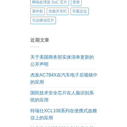
网络处理器 SoC 芯片
荣誉
著作权
负载开关IC
车载定位
马达驱动芯片
近期文章
关于美国商务部实体清单更新的
公开声明
杰发AC784X在汽车电子后视镜中
的应用
国民技术安全芯片在人脸识别系
统的应用
特瑞仕XCL108系列在便携式血糖
仪上的应用