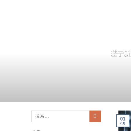
基于新
01
7 月