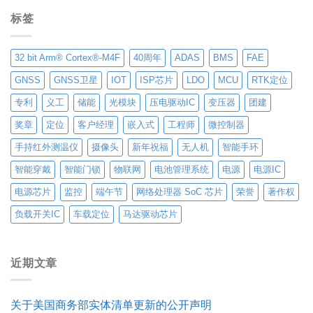
标签
32 bit Arm® Cortex®-M4F
40周年
ADAS
BMS
FAE
GNSS
GNSS卫星
IOT
ISP芯片
LDO
MCU
RTK定位
专利
义工
储能
光模块
压电驱动IC
变压器
团建
奖章
定位
客户经理
嵌入式
工程师
微控制器
手持红外测温仪
摄像头
新年祝福
无人机
智能手环
智能穿戴
智能门锁
物联网
电池管理系统
电源
电源IC
电源芯片
监控
端午节
网络处理器 SoC 芯片
荣誉
著作权
负载开关IC
车载定位
马达驱动芯片
近期文章
关于美国商务部实体清单更新的公开声明