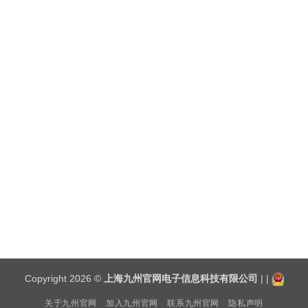
02
6 月
产品线 NUVOTON 方案 消费电子
新唐科技微控制器Touch Key 平台在触控按键上的
应用
阅读全文
Copyright 2026 ©
上海九州官网电子信息科技有限公司
| |
关于九州官网
加入九州官网
联系九州官网
隐私声明