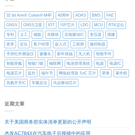
32 bit Arm® Cortex®-M4F
40周年
ADAS
BMS
FAE
GNSS
GNSS卫星
IOT
ISP芯片
LDO
MCU
RTK定位
专利
义工
储能
光模块
压电驱动IC
变压器
团建
奖章
定位
客户经理
嵌入式
工程师
微控制器
手持红外测温仪
摄像头
新年祝福
无人机
智能手环
智能穿戴
智能门锁
物联网
电池管理系统
电源
电源IC
电源芯片
监控
端午节
网络处理器 SoC 芯片
荣誉
著作权
负载开关IC
车载定位
马达驱动芯片
近期文章
关于美国商务部实体清单更新的公开声明
杰发AC784X在汽车电子后视镜中的应用