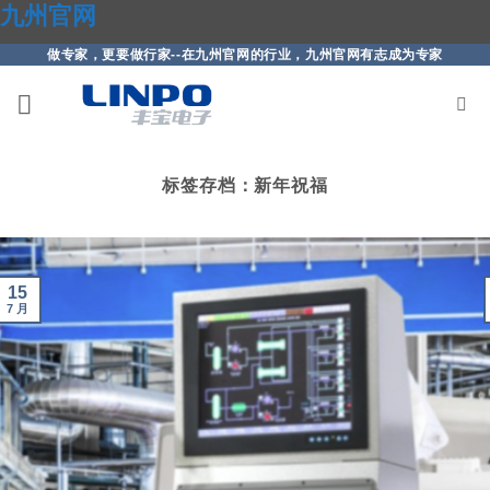
九州官网
做专家，更要做行家--在九州官网的行业，九州官网有志成为专家
跳
到
内
容
标签存档：
新年祝福
15
7 月