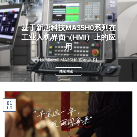
产品线 NUVOTON 工业控制 方案
基于新唐科技MA35H0系列在
工业人机界面（HMI）上的应
用
NuMicro® MA35H0[查看更多]
继续阅读
→
01
1 月