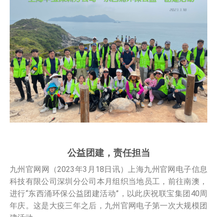
公益团建，责任担当
九州官网网（2023年3月18日讯）上海九州官网电子信息
科技有限公司深圳分公司本月组织当地员工，前往南澳，
进行“东西涌环保公益团建活动”，以此庆祝联宝集团40周
年庆。这是大疫三年之后，九州官网电子第一次大规模团