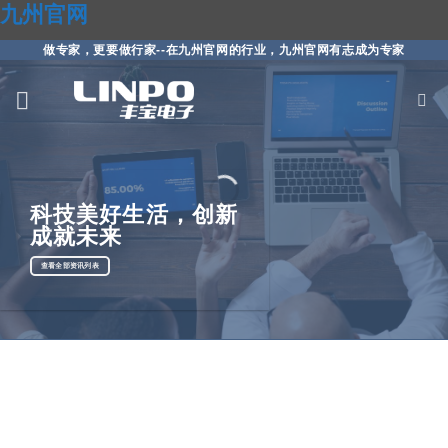
九州官网
做专家，更要做行家--在九州官网的行业，九州官网有志成为专家
科技美好生活，创新
成就未来
查看全部资讯列表