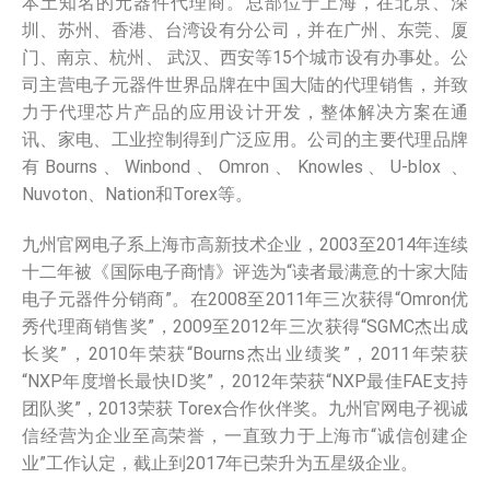
本土知名的元器件代理商。总部位于上海，在北京、深
圳、苏州、香港、台湾设有分公司，并在广州、东莞、厦
门、南京、杭州、 武汉、西安等15个城市设有办事处。公
司主营电子元器件世界品牌在中国大陆的代理销售，并致
力于代理芯片产品的应用设计开发，整体解决方案在通
讯、家电、工业控制得到广泛应用。公司的主要代理品牌
有Bourns、Winbond、Omron、Knowles、U-blox 、
Nuvoton、Nation和Torex等。
九州官网电子系上海市高新技术企业，2003至2014年连续
十二年被《国际电子商情》评选为“读者最满意的十家大陆
电子元器件分销商”。在2008至2011年三次获得“Omron优
秀代理商销售奖”，2009至2012年三次获得“SGMC杰出成
长奖”，2010年荣获“Bourns杰出业绩奖”，2011年荣获
“NXP年度增长最快ID奖”，2012年荣获“NXP最佳FAE支持
团队奖”，2013荣获 Torex合作伙伴奖。九州官网电子视诚
信经营为企业至高荣誉，一直致力于上海市“诚信创建企
业”工作认定，截止到2017年已荣升为五星级企业。