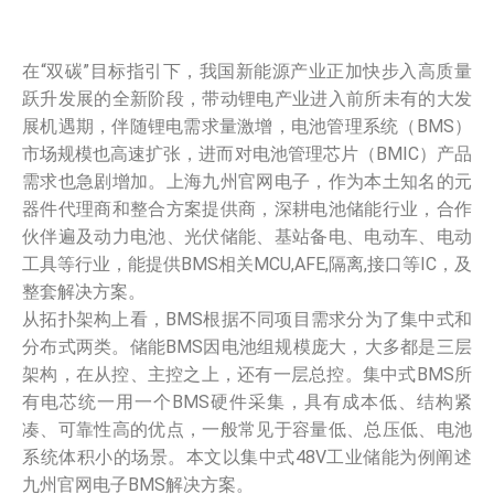
在“双碳”目标指引下，我国新能源产业正加快步入高质量
跃升发展的全新阶段，带动锂电产业进入前所未有的大发
展机遇期，伴随锂电需求量激增，电池管理系统（BMS）
市场规模也高速扩张，进而对电池管理芯片（BMIC）产品
需求也急剧增加。上海九州官网电子，作为本土知名的元
器件代理商和整合方案提供商，深耕电池储能行业，合作
伙伴遍及动力电池、光伏储能、基站备电、电动车、电动
工具等行业，能提供BMS相关MCU,AFE,隔离,接口等IC，及
整套解决方案。
从拓扑架构上看，BMS根据不同项目需求分为了集中式和
分布式两类。储能BMS因电池组规模庞大，大多都是三层
架构，在从控、主控之上，还有一层总控。集中式BMS所
有电芯统一用一个BMS硬件采集，具有成本低、结构紧
凑、可靠性高的优点，一般常见于容量低、总压低、电池
系统体积小的场景。本文以集中式48V工业储能为例阐述
九州官网电子BMS解决方案。