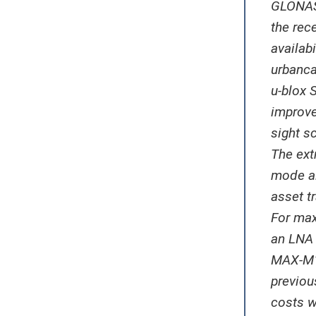
GLONASS
the rec
availab
urbanc
u-blox 
improve
sight s
The ext
mode al
asset t
For max
an LNA 
MAX-M10
previou
costs w