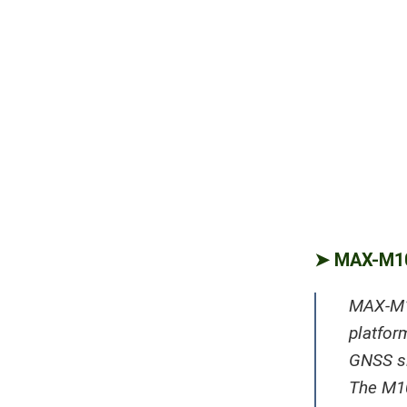
➤ MAX-M
MAX-M10
platfor
GNSS si
The M10