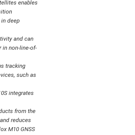
ellites enables
ition
s in deep
tivity and can
in non-line-of-
s tracking
vices, such as
0S integrates
ducts from the
t and reduces
blox M10 GNSS