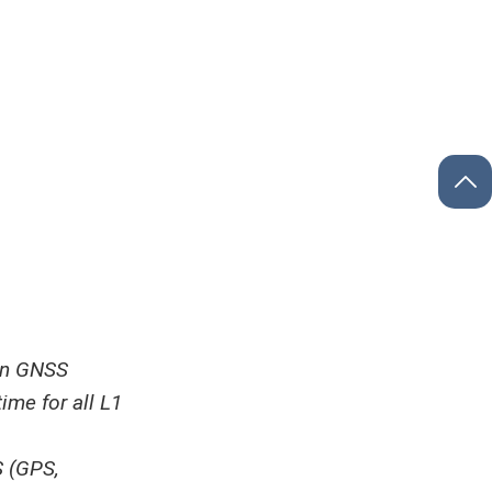
on GNSS
ime for all L1
S (GPS,