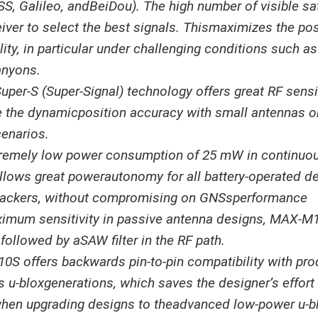
, Galileo, andBeiDou). The high number of visible sat
eiver to select the best signals. Thismaximizes the pos
ility, in particular under challenging conditions such a
anyons.
Super-S (Super-Signal) technology offers great RF sensi
 the dynamicposition accuracy with small antennas or 
cenarios.
remely low power consumption of 25 mW in continuou
lows great powerautonomy for all battery-operated de
rackers, without compromising on GNSsperformance
imum sensitivity in passive antenna designs, MAX-M1
followed by aSAW filter in the RF path.
S offers backwards pin-to-pin compatibility with pro
s u-bloxgenerations, which saves the designer’s effor
hen upgrading designs to theadvanced low-power u-