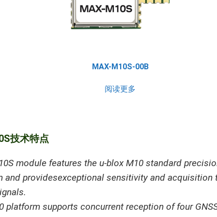
MAX-M10S-00B
阅读更多
10S技术特点
S module features the u-blox M10 standard precisi
m and providesexceptional sensitivity and acquisition t
gnals.
 platform supports concurrent reception of four GNS