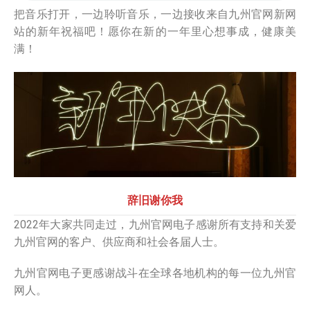
把音乐打开，一边聆听音乐，一边接收来自九州官网新网
站的新年祝福吧！愿你在新的一年里心想事成，健康美
满！
辞旧谢你我
2022年大家共同走过，九州官网电子感谢所有支持和关爱
九州官网的客户、供应商和社会各届人士。
九州官网电子更感谢战斗在全球各地机构的每一位九州官
网人。