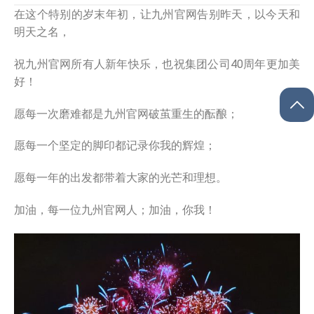
在这个特别的岁末年初，让九州官网告别昨天，以今天和
明天之名，
祝九州官网所有人新年快乐，也祝集团公司40周年更加美
好！
愿每一次磨难都是九州官网破茧重生的酝酿；
愿每一个坚定的脚印都记录你我的辉煌；
愿每一年的出发都带着大家的光芒和理想。
加油，每一位九州官网人；加油，你我！